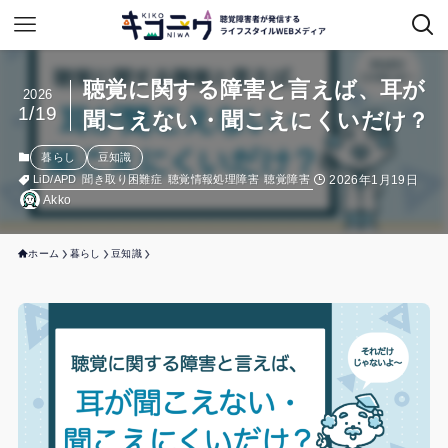
聴覚に関する障害と言えば、耳が
2026
1/19
聞こえない・聞こえにくいだけ？
暮らし
豆知識
2026年1月19日
LiD/APD
聞き取り困難症
聴覚情報処理障害
聴覚障害
Akko
ホーム
暮らし
豆知識