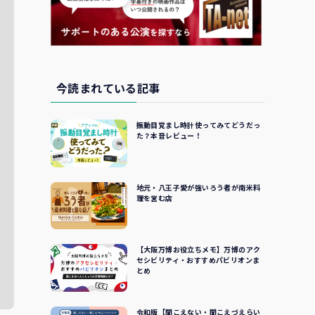
今読まれている記事
振動目覚まし時計使ってみてどうだっ
た？本音レビュー！
地元・八王子愛が強いろう者が南米料
理を営む店
【大阪万博お役立ちメモ】万博のアク
セシビリティ・おすすめパビリオンま
とめ
令和版【聞こえない・聞こえづえらい