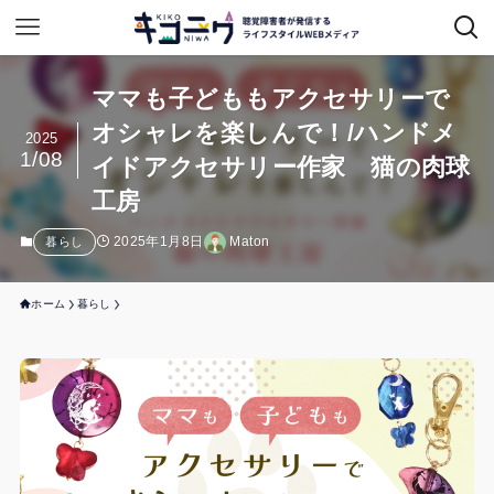
ママも子どももアクセサリーで
オシャレを楽しんで！/ハンドメ
2025
1/08
イドアクセサリー作家 猫の肉球
工房
2025年1月8日
Maton
暮らし
ホーム
暮らし