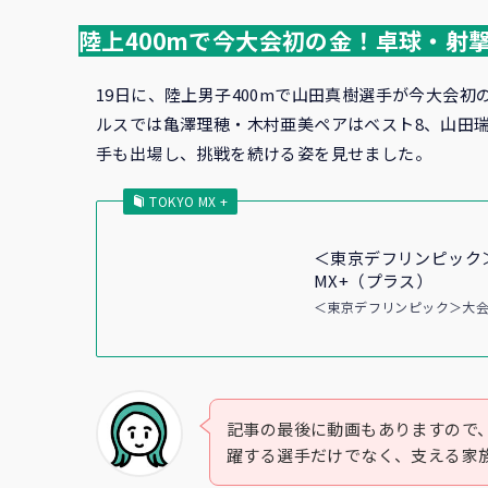
陸上400mで今大会初の金！卓球・射
19日に、陸上男子400mで山田真樹選手が今大会
ルスでは亀澤理穂・木村亜美ペアはベスト8、山田
手も出場し、挑戦を続ける姿を見せました。
TOKYO MX +
＜東京デフリンピック
MX+（プラス）
＜東京デフリンピック＞大会
記事の最後に動画もありますので
躍する選手だけでなく、支える家