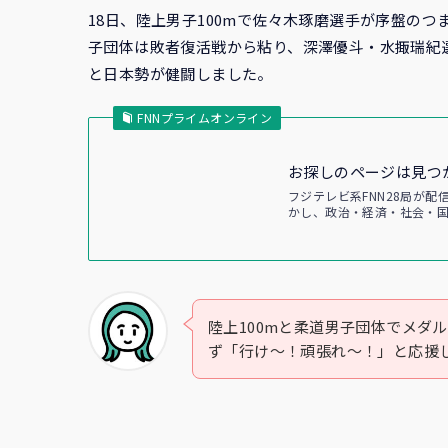
18日、陸上男子100mで佐々木琢磨選手が序盤のつ
子団体は敗者復活戦から粘り、深澤優斗・水掫瑞紀
と日本勢が健闘しました。
FNNプライムオンライン
お探しのページは見つ
フジテレビ系FNN28局が
かし、政治・経済・社会・
陸上100mと柔道男子団体でメダ
ず「行け〜！頑張れ〜！」と応援