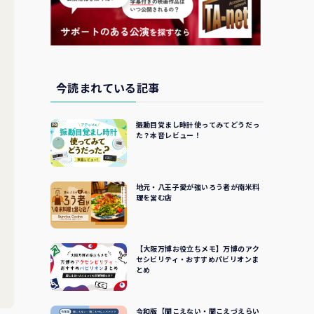
今読まれている記事
振動目覚まし時計使ってみてどうだっ
た？本音レビュー！
地元・八王子愛が強いろう者が南米料
理を営む店
【大阪万博お役立ちメモ】万博のアク
セシビリティ・おすすめパビリオンま
とめ
令和版【聞こえない・聞こえづえらい