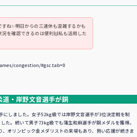
ですね✨明日からの三連休も混雑するかも
況を確認できるのは便利🙌私も活用した
Games/congestion/#gsc.tab=0
柔道・岸野文音選手が銅
手にしました。女子52kg級では岸野文音選手が3位決定戦を制
した。続いて男子73kg級でも蒲生和麻選手が銅メダルを獲得。
り、オリンピック金メダリストの来場もあり、熱い応援が続きま