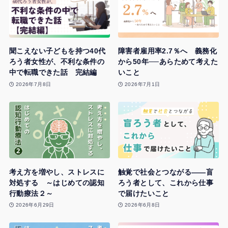
聞こえない子どもを持つ40代
障害者雇用率2.7％へ 義務化
ろう者女性が、不利な条件の
から50年──あらためて考えた
中で転職できた話 完結編
いこと
2026年7月8日
2026年7月1日
考え方を増やし、ストレスに
触覚で社会とつながる——盲
対処する ～はじめての認知
ろう者として、これから仕事
行動療法２～
で届けたいこと
2026年6月29日
2026年6月8日