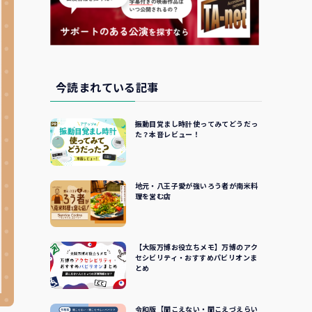
今読まれている記事
振動目覚まし時計使ってみてどうだっ
た？本音レビュー！
地元・八王子愛が強いろう者が南米料
理を営む店
【大阪万博お役立ちメモ】万博のアク
セシビリティ・おすすめパビリオンま
とめ
令和版【聞こえない・聞こえづえらい