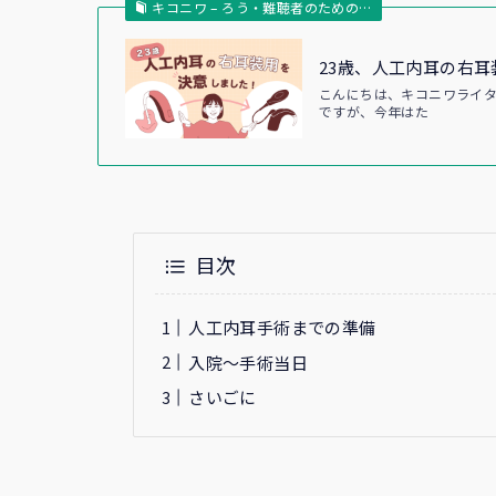
キコニワ – ろう・難聴者のための…
23歳、人工内耳の右耳
こんにちは、キコニワライ
ですが、今年はた
目次
人工内耳手術までの準備
入院〜手術当日
さいごに