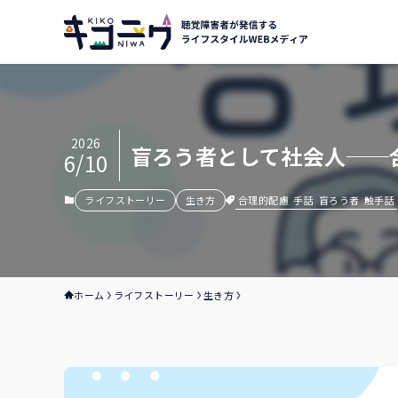
2026
盲ろう者として社会人──
6/10
合理的配慮
手話
盲ろう者
触手話
ライフストーリー
生き方
ホーム
ライフストーリー
生き方