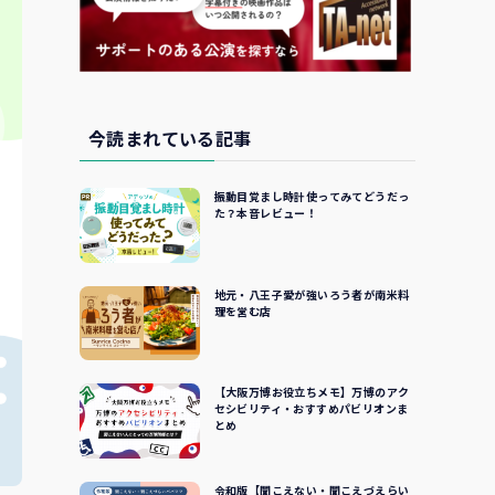
今読まれている記事
振動目覚まし時計使ってみてどうだっ
た？本音レビュー！
地元・八王子愛が強いろう者が南米料
理を営む店
【大阪万博お役立ちメモ】万博のアク
セシビリティ・おすすめパビリオンま
とめ
令和版【聞こえない・聞こえづえらい