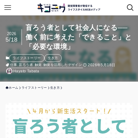
盲ろう者として社会人になる──
2026
働く前に考えた「できること」と
5/18
「必要な環境」
ライフストーリー
生き方
2026年5月18日
仕事
盲ろう者
触覚
触覚を活用したデザイン
Hayato Tabata
ホーム
ライフストーリー
生き方