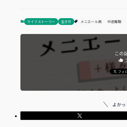
ライフストーリー
生き方
メニエール病
中途難聴
この
よかっ