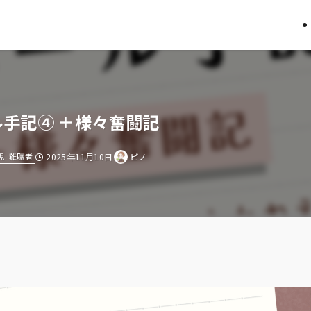
手記④ ＋様々奮闘記
児
難聴者
2025年11月10日
ピノ