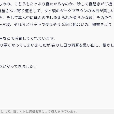
ものの、こちらもたっぷり寝たからなのか、珍しく寝起きがご機
貨屋さんに寄り道をして、タイ製のダークブラウンの木目が美し
色、そして真ん中にほんの少し添えられた柔らかな緑。その色合
ー三枚、それらとセットで使えそうな同じ色合いの、鍋敷きより
。
正月などで活躍してくれています。
り悪くなってしまいましたが)在りし日の両耳を思い出し、懐か
りかかってきました。
イトとして、当サイトは適格販売により収入を得ています。