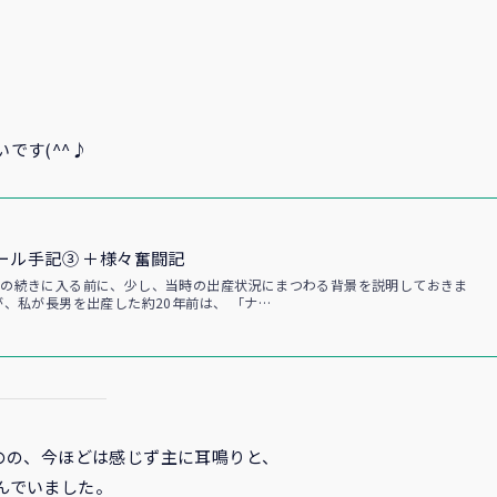
です(^^♪
ール手記③ ＋様々奮闘記
回の続きに入る前に、少し、当時の出産状況にまつわる背景を説明しておきま
が、私が長男を出産した約20年前は、 「ナ…
のの、今ほどは感じず主に耳鳴りと、
んでいました。