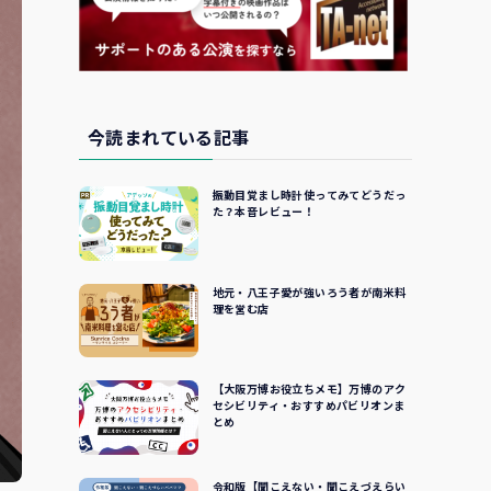
今読まれている記事
振動目覚まし時計使ってみてどうだっ
た？本音レビュー！
地元・八王子愛が強いろう者が南米料
理を営む店
【大阪万博お役立ちメモ】万博のアク
セシビリティ・おすすめパビリオンま
とめ
令和版【聞こえない・聞こえづえらい