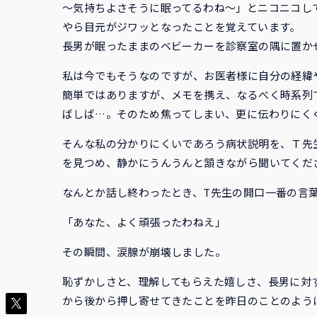
～気持ちよさそうに眠ってるわね～」とニコニコし
やら目元がジワッとなったことを覚えています。
長男が眠ったままのベビーカーを診察室の隅に置か
私は今でもそうなのですが、お医者様に自分の経緯
簡単ではありますが、メモを携え、なるべく時系列
ばしば…。そのため焦ってしまい、更に伝わりにく
そんな私の分かりにくいであろう病状説明を、Ｔ先
を見つめ、静かにうんうんと頷きながら聞いてくだ
なんとか話し終わったとき、T先生の開口一番の言
「あなた、よく頑張ったわねえ」
その瞬間、涙腺が崩壊しました。
恥ずかしさと、理解してもらえた嬉しさ、長男に対
から後から押し寄せてきたことを昨日のことのよう