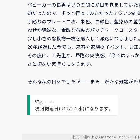
ベビーカーの長男はいつの間にか目を覚ましていた
嫌だったので、ずっと行ってみたかったアジアン雑
手彫りのプレート二枚、朱色、白磁色、藍染めの藍
わせが絶妙な、素敵な布製のパッチワークコースタ
少し小さめな敷物一枚を購入して帰路につきました
20年経過した今でも、来客や家族のイベント、お
その度に、Ｔ先生と、帰路の爽快感、(今ではすっか
さと切ない気持ちになります。
そんな私の日々でしたが──また、新たな難題が降
続く……
次回掲載日は12/17(水)になります。
楽天市場およびAmazonのアソシエ