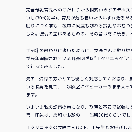
完全母乳育児へのこだわりから相変わらずアデホス
いし(30代前半)、育児が落ち着いたらいずれ治る
眠りにつく前も、夜中に何度も訪れる授乳やおむつ
した。強弱の差はあるものの、その音は常に続き、
手記③の終わりに書いたように、女医さんに懲り懲
が長年開院されている耳鼻咽喉科“Ｔクリニック”
て行ってみました。
先ず、受付の方がとても優しく対応してくださり、
いる長男を見て、「診察室にベビーカーのまま入っ
ます。
いよいよ私の診察の番になり、期待と不安で緊張し
第一印象は、柔和なお顔の──当時50代くらいでし
Ｔクリニックの女医さん(以下、Ｔ先生とお呼びし