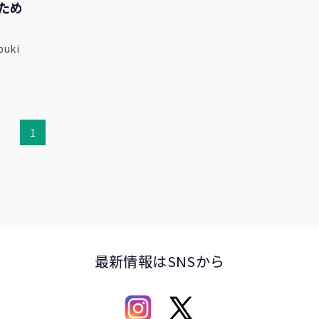
ため
buki
1
最新情報はSNSから