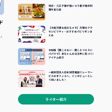
地元・八王子愛が強いろう者が南米料
理を営む店
ド
【大阪万博お役立ちメモ】万博のアク
セシビリティ・おすすめパビリオンま
とめ
い
令和版【聞こえない・聞こえづえらい
パパママ】赤ちゃんの泣き声に気づく!
アイテム紹介
一般財団法人日本財団電話リレーサー
ビスのオフィスへ、インタビューとし
て伺いました！
ライター紹介