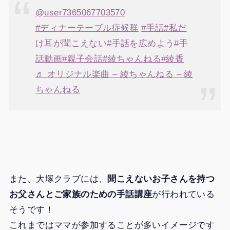
@user7365067703570
#ディナーテーブル症候群
#手話
#私だ
け耳が聞こえない
#手話を広めよう
#手
話動画
#親子会話
#綾ちゃんねる
#綾香
♬ オリジナル楽曲 – 綾ちゃんねる – 綾
ちゃんねる
また、大塚クラブには、
聞こえないお子さんを持つ
お父さんとご家族のための手話講座
が行われている
そうです！
これまではママが参加することが多いイメージです