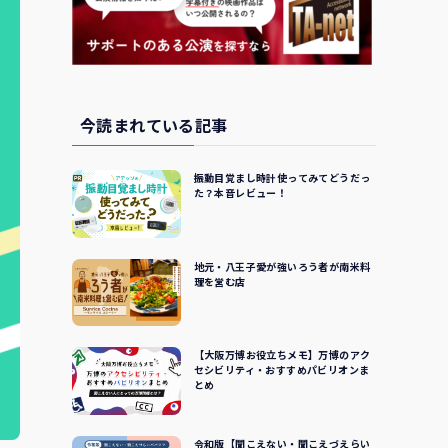
今読まれている記事
振動目覚まし時計使ってみてどうだっ
た？本音レビュー！
地元・八王子愛が強いろう者が南米料
理を営む店
【大阪万博お役立ちメモ】万博のアク
セシビリティ・おすすめパビリオンま
とめ
令和版【聞こえない・聞こえづえらい