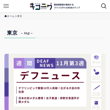
ホーム
東京
東京
– tag –